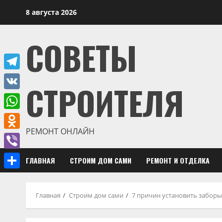
Перейти
8 августа 2026
к
содержимому
СОВЕТЫ
Telegram
СТРОИТЕЛЯ
VK
WhatsApp
РЕМОНТ ОНЛАЙН
Odnoklassniki
Viber
ГЛАВНАЯ
СТРОИМ ДОМ САМИ
РЕМОНТ И ОТДЕЛКА
Отправить
Главная
Строим дом сами
7 причин установить заборы