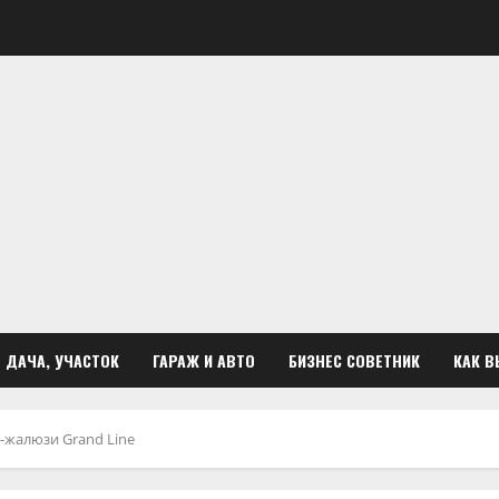
ДАЧА, УЧАСТОК
ГАРАЖ И АВТО
БИЗНЕС СОВЕТНИК
КАК В
-жалюзи Grand Line