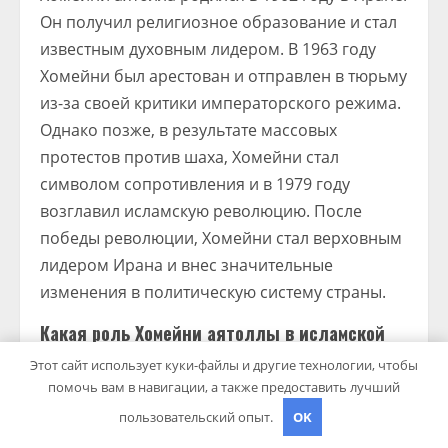
Он получил религиозное образование и стал
известным духовным лидером. В 1963 году
Хомейни был арестован и отправлен в тюрьму
из-за своей критики императорского режима.
Однако позже, в результате массовых
протестов против шаха, Хомейни стал
символом сопротивления и в 1979 году
возглавил исламскую революцию. После
победы революции, Хомейни стал верховным
лидером Ирана и внес значительные
изменения в политическую систему страны.
Какая роль Хомейни аятоллы в исламской
революции?
Этот сайт использует куки-файлы и другие технологии, чтобы
помочь вам в навигации, а также предоставить лучший
Хомейни аятолла сыграл ключевую роль в
пользовательский опыт.
OK
исламской революции в Иране. Он возглавил