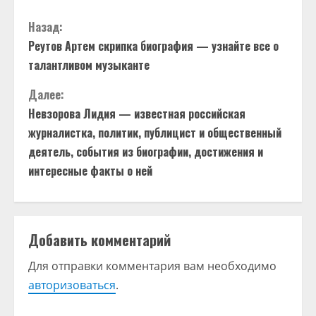
П
Назад:
Реутов Артем скрипка биография — узнайте все о
р
талантливом музыканте
о
Далее:
д
Невзорова Лидия — известная российская
журналистка, политик, публицист и общественный
о
деятель, события из биографии, достижения и
интересные факты о ней
л
ж
и
Добавить комментарий
т
Для отправки комментария вам необходимо
авторизоваться
.
ь