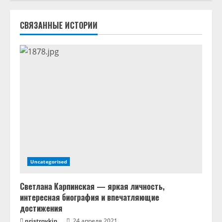
ч
т
СВЯЗАННЫЕ ИСТОРИИ
е
н
и
е
Uncategorised
Светлана Карпинская — яркая личность,
интересная биография и впечатляющие
достижения
pristroykin_
24 апреля 2021