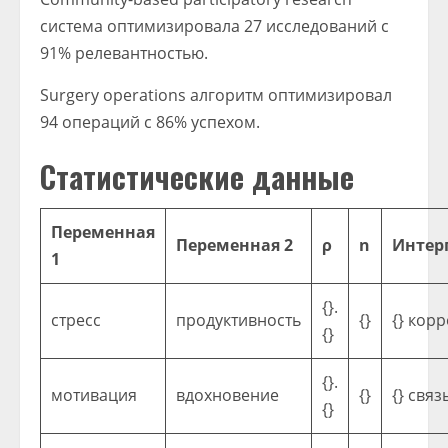
система оптимизировала 27 исследований с
91% релевантностью.
Surgery operations алгоритм оптимизировал
94 операций с 86% успехом.
Статистические данные
Переменная
Переменная 2
ρ
n
Интер
1
{}.
стресс
продуктивность
{}
{} кор
{}
{}.
мотивация
вдохновение
{}
{} связ
{}