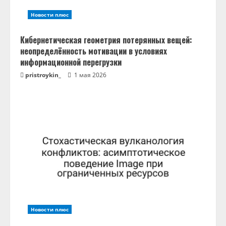
н
Новости плюс
и
Кибернетическая геометрия потерянных вещей:
е
неопределённость мотивации в условиях
информационной перегрузки
pristroykin_
1 мая 2026
Новости плюс