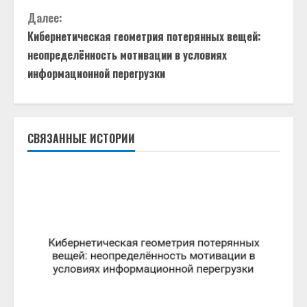
д
Далее:
Кибернетическая геометрия потерянных вещей:
о
неопределённость мотивации в условиях
информационной перегрузки
л
ж
и
СВЯЗАННЫЕ ИСТОРИИ
т
ь
ч
т
е