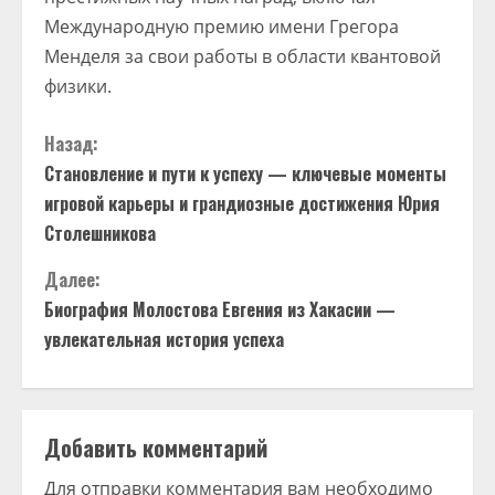
Международную премию имени Грегора
Менделя за свои работы в области квантовой
физики.
П
Назад:
Становление и пути к успеху — ключевые моменты
р
игровой карьеры и грандиозные достижения Юрия
о
Столешникова
д
Далее:
Биография Молостова Евгения из Хакасии —
о
увлекательная история успеха
л
ж
Добавить комментарий
и
Для отправки комментария вам необходимо