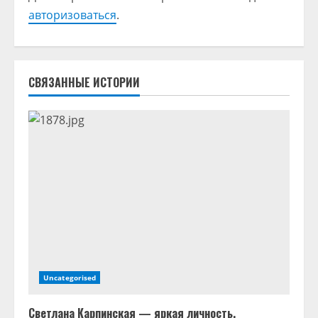
т
авторизоваться
.
ь
ч
СВЯЗАННЫЕ ИСТОРИИ
т
е
н
и
е
Uncategorised
Светлана Карпинская — яркая личность,