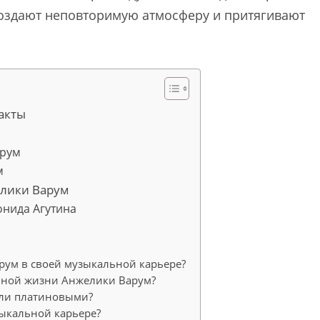
 создают неповторимую атмосферу и притягивают
акты
арум
м
елики Варум
онида Агутина
рум в своей музыкальной карьере?
ичной жизни Анжелики Варум?
али платиновыми?
зыкальной карьере?