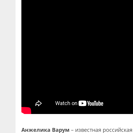
Анжелика Варум
– известная российская