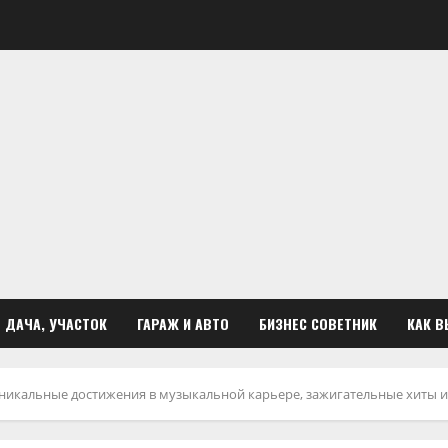
ДАЧА, УЧАСТОК
ГАРАЖ И АВТО
БИЗНЕС СОВЕТНИК
КАК В
икальные достижения в музыкальной карьере, зажигательные хиты и