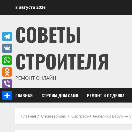
Перейти
8 августа 2026
к
содержимому
СОВЕТЫ
Telegram
СТРОИТЕЛЯ
VK
WhatsApp
РЕМОНТ ОНЛАЙН
Odnoklassniki
Viber
ГЛАВНАЯ
СТРОИМ ДОМ САМИ
РЕМОНТ И ОТДЕЛКА
Отправить
Главная
Uncategorised
Биография Анжелики Варум — ун