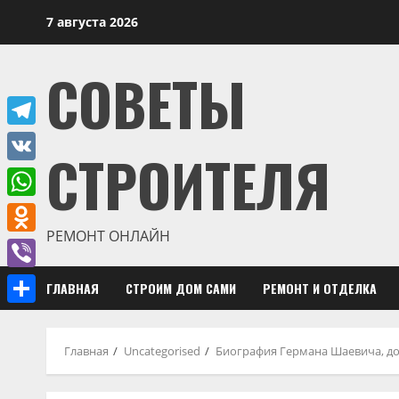
Перейти
7 августа 2026
к
содержимому
СОВЕТЫ
Telegram
СТРОИТЕЛЯ
VK
WhatsApp
РЕМОНТ ОНЛАЙН
Odnoklassniki
Viber
ГЛАВНАЯ
СТРОИМ ДОМ САМИ
РЕМОНТ И ОТДЕЛКА
Отправить
Главная
Uncategorised
Биография Германа Шаевича, до