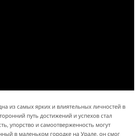
одна из самых ярких и влиятельных личностей в
торонний путь достижений и успехов стал
сть, упорство и самоотверженность могут
ный в маленьком городке на Урале, он смог