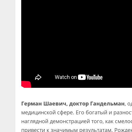
Герман Шаевич, доктор Гандельман
, 
медицинской сфере. Его богатый и разнос
наглядной демонстрацией того, как смело
привести к значимым результатам. Рожден