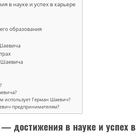
я в науке и успех в карьере
его образования
 Шаевича
трах
а Шаевича
?
аевича?
ом использует Герман Шаевич?
аевич предпринимателям?
 — достижения в науке и успех в