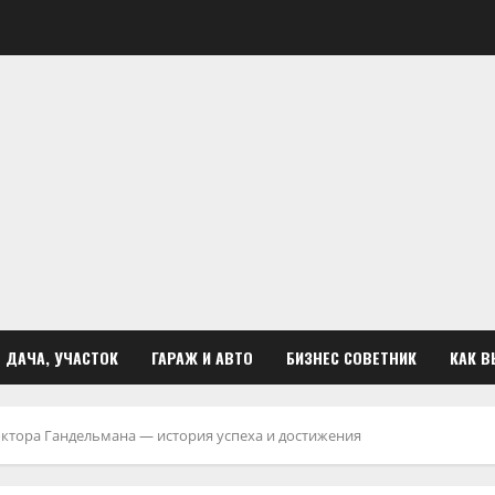
ДАЧА, УЧАСТОК
ГАРАЖ И АВТО
БИЗНЕС СОВЕТНИК
КАК В
ктора Гандельмана — история успеха и достижения