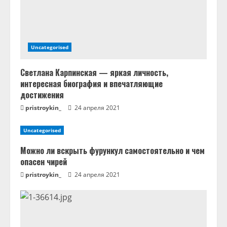
и
е
Uncategorised
Светлана Карпинская — яркая личность,
интересная биография и впечатляющие
достижения
pristroykin_
24 апреля 2021
Uncategorised
Можно ли вскрыть фурункул самостоятельно и чем
опасен чирей
pristroykin_
24 апреля 2021