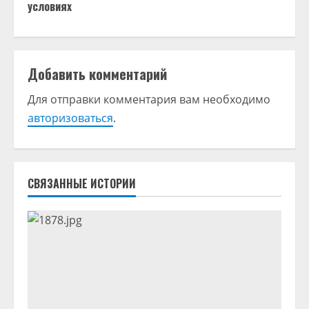
условиях
о
л
Добавить комментарий
ж
Для отправки комментария вам необходимо
и
авторизоваться
.
т
ь
СВЯЗАННЫЕ ИСТОРИИ
ч
т
е
н