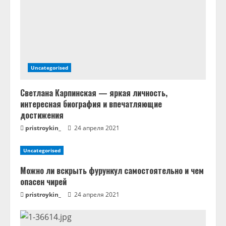
и
е
Uncategorised
Светлана Карпинская — яркая личность,
интересная биография и впечатляющие
достижения
pristroykin_
24 апреля 2021
Uncategorised
Можно ли вскрыть фурункул самостоятельно и чем
опасен чирей
pristroykin_
24 апреля 2021