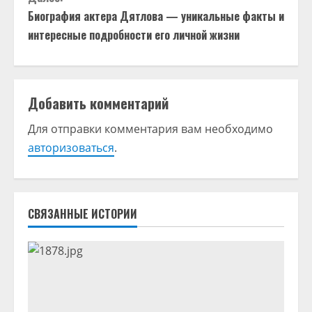
д
Биография актера Дятлова — уникальные факты и
о
интересные подробности его личной жизни
л
ж
Добавить комментарий
и
Для отправки комментария вам необходимо
т
авторизоваться
.
ь
ч
СВЯЗАННЫЕ ИСТОРИИ
т
е
н