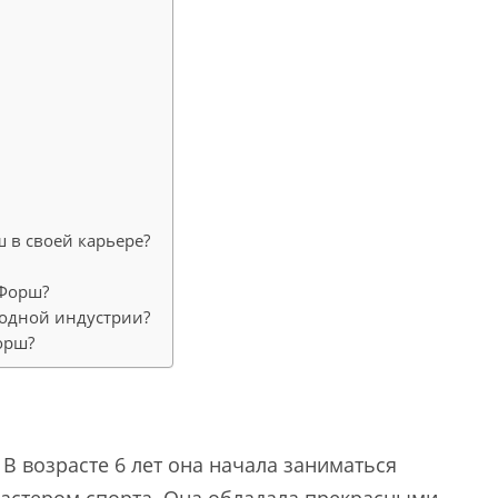
 в своей карьере?
 Форш?
модной индустрии?
орш?
 В возрасте 6 лет она начала заниматься