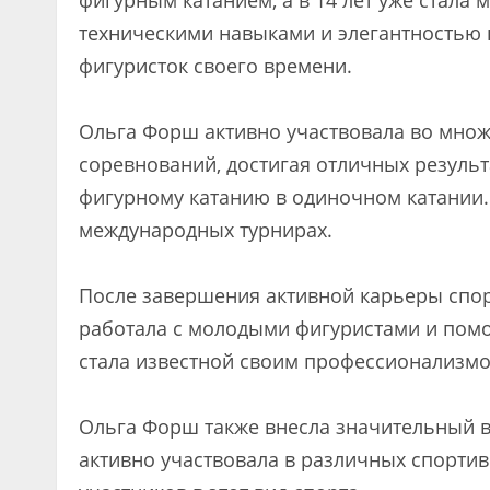
фигурным катанием, а в 14 лет уже стала
техническими навыками и элегантностью н
фигуристок своего времени.
Ольга Форш активно участвовала во мно
соревнований, достигая отличных результ
фигурному катанию в одиночном катании. 
международных турнирах.
После завершения активной карьеры спор
работала с молодыми фигуристами и помо
стала известной своим профессионализм
Ольга Форш также внесла значительный вк
активно участвовала в различных спорти