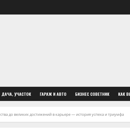
ДАЧА, УЧАСТОК
ГАРАЖ И АВТО
БИЗНЕС СОВЕТНИК
КАК В
ства до великих достижений в карьере — история успеха и триумфа