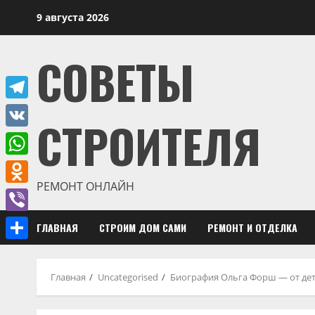
Перейти
9 августа 2026
к
содержимому
СОВЕТЫ
Telegram
СТРОИТЕЛЯ
VK
WhatsApp
РЕМОНТ ОНЛАЙН
Odnoklassniki
Viber
ГЛАВНАЯ
СТРОИМ ДОМ САМИ
РЕМОНТ И ОТДЕЛКА
Отправить
Главная
Uncategorised
Биография Ольга Форш — от дет