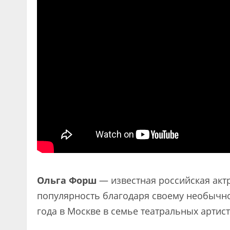
Ольга Форш
— известная российская актр
популярность благодаря своему необычном
года в Москве в семье театральных артист