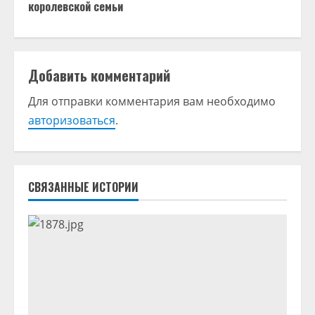
о
королевской семьи
л
ж
Добавить комментарий
и
Для отправки комментария вам необходимо
т
авторизоваться
.
ь
ч
СВЯЗАННЫЕ ИСТОРИИ
т
е
н
и