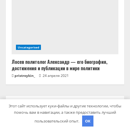
Uncategorised
Лосев политолог Александр — его биография,
достижения и публикации в мире политики
pristroykin_
24 апреля 2021
ПОИСК
Этот сайт использует куки-файлы и другие технологии, чтобы
помочь вам в навигации, а также предоставить лучший
пользовательский опыт.
OK
ПОИСК