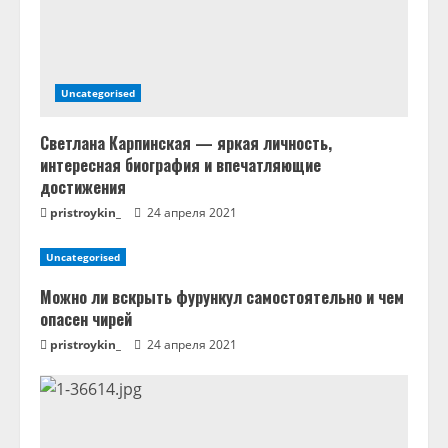
е
Uncategorised
Светлана Карпинская — яркая личность,
интересная биография и впечатляющие
достижения
pristroykin_
24 апреля 2021
Uncategorised
Можно ли вскрыть фурункул самостоятельно и чем
опасен чирей
pristroykin_
24 апреля 2021