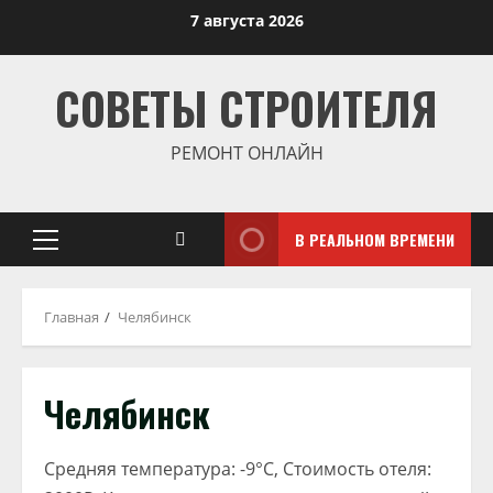
Перейти
7 августа 2026
к
содержимому
СОВЕТЫ СТРОИТЕЛЯ
РЕМОНТ ОНЛАЙН
В РЕАЛЬНОМ ВРЕМЕНИ
Основное
меню
Главная
Челябинск
Челябинск
Средняя температура: -9°C, Стоимость отеля: