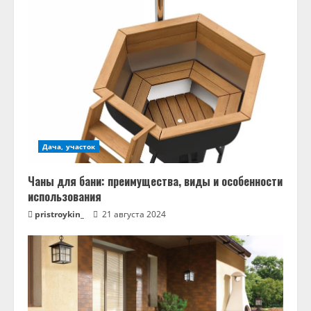
т
ь
ч
т
е
Дача, участок
н
Чаны для бани: преимущества, виды и особенности
и
использования
pristroykin_
21 августа 2024
е