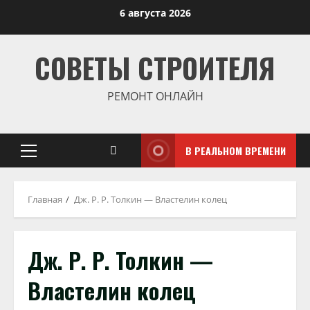
Перейти
6 августа 2026
к
содержимому
СОВЕТЫ СТРОИТЕЛЯ
РЕМОНТ ОНЛАЙН
В РЕАЛЬНОМ ВРЕМЕНИ
Основное
меню
Главная
Дж. Р. Р. Толкин — Властелин колец
Дж. Р. Р. Толкин —
Властелин колец