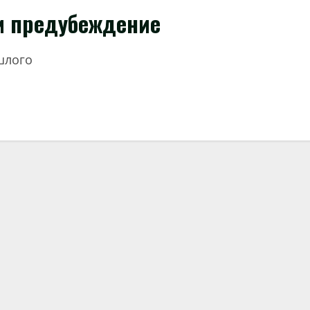
и предубеждение
ошлого
ть