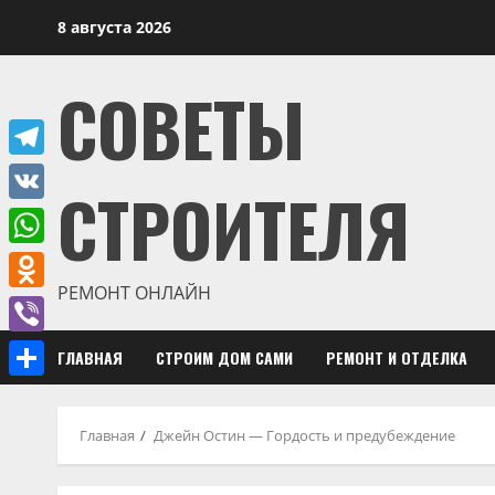
Перейти
8 августа 2026
к
содержимому
СОВЕТЫ
Telegram
СТРОИТЕЛЯ
VK
WhatsApp
РЕМОНТ ОНЛАЙН
Odnoklassniki
Viber
ГЛАВНАЯ
СТРОИМ ДОМ САМИ
РЕМОНТ И ОТДЕЛКА
Отправить
Главная
Джейн Остин — Гордость и предубеждение