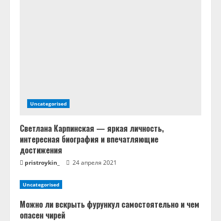
е
н
и
е
Uncategorised
Светлана Карпинская — яркая личность,
интересная биография и впечатляющие
достижения
pristroykin_
24 апреля 2021
Uncategorised
Можно ли вскрыть фурункул самостоятельно и чем
опасен чирей