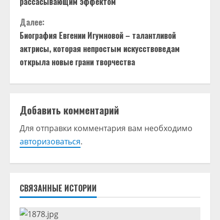
рассасывающим эффектом
о
Далее:
д
Биография Евгении Игумновой – талантливой
актрисы, которая непростым искусствоведам
о
открыла новые грани творчества
л
ж
Добавить комментарий
и
Для отправки комментария вам необходимо
т
авторизоваться
.
ь
ч
СВЯЗАННЫЕ ИСТОРИИ
т