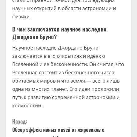
стали отправной точкой для последующих
научных открытий в области астрономии и
физики.
В чем заключается научное наследие
Джордано Бруно?
Научное наследие Джордано Бруно
заключается в его открытиях и идеях о
Вселенной и ее бесконечности. Он считал, что
Вселенная состоит из бесконечного числа
обитаемых миров и что земля — всего лишь
одна из многих планет. Его идеи проложили
путь к развитию современной астрономии и
космологии.
П
Назад:
Обзор эффективных мазей от жировиков с
р