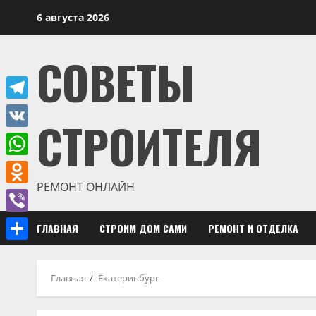
Перейти
6 августа 2026
к
содержимому
СОВЕТЫ
Telegram
СТРОИТЕЛЯ
VK
WhatsApp
РЕМОНТ ОНЛАЙН
Odnoklassniki
Viber
ГЛАВНАЯ
СТРОИМ ДОМ САМИ
РЕМОНТ И ОТДЕЛКА
Отправить
Главная
Екатеринбург