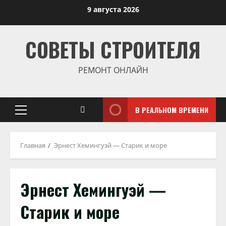
Перейти
9 августа 2026
к
содержимому
СОВЕТЫ СТРОИТЕЛЯ
РЕМОНТ ОНЛАЙН
В РЕАЛЬНОМ ВРЕМЕНИ
Основное
меню
Главная
Эрнест Хемингуэй — Старик и море
Эрнест Хемингуэй —
Старик и море