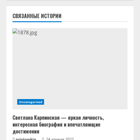
ь
ч
СВЯЗАННЫЕ ИСТОРИИ
т
е
н
и
е
Uncategorised
Светлана Карпинская — яркая личность,
интересная биография и впечатляющие
достижения
pristroykin_
24 апреля 2021