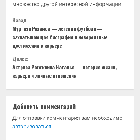
множество другой интересной информации.
П
Назад:
Муртаза Рахимов — легенда футбола —
р
захватывающая биография и невероятные
о
достижения в карьере
д
Далее:
Актриса Рогожкина Наталья — история жизни,
о
карьера и личные отношения
л
ж
Добавить комментарий
и
Для отправки комментария вам необходимо
т
авторизоваться
.