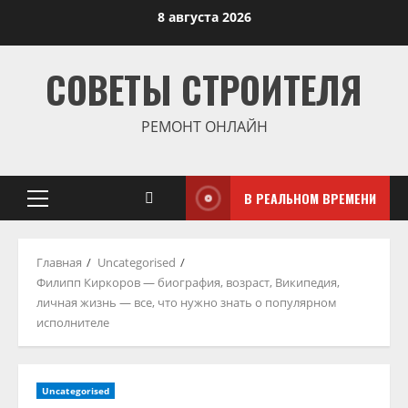
Перейти
8 августа 2026
к
содержимому
СОВЕТЫ СТРОИТЕЛЯ
РЕМОНТ ОНЛАЙН
В РЕАЛЬНОМ ВРЕМЕНИ
Основное
меню
Главная
Uncategorised
Филипп Киркоров — биография, возраст, Википедия,
личная жизнь — все, что нужно знать о популярном
исполнителе
Uncategorised