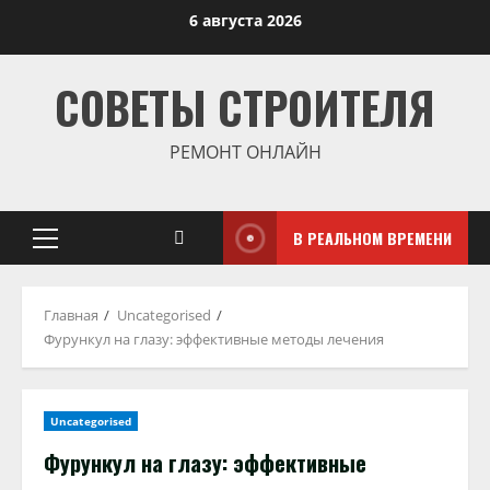
Перейти
6 августа 2026
к
содержимому
СОВЕТЫ СТРОИТЕЛЯ
РЕМОНТ ОНЛАЙН
В РЕАЛЬНОМ ВРЕМЕНИ
Основное
меню
Главная
Uncategorised
Фурункул на глазу: эффективные методы лечения
Uncategorised
Фурункул на глазу: эффективные