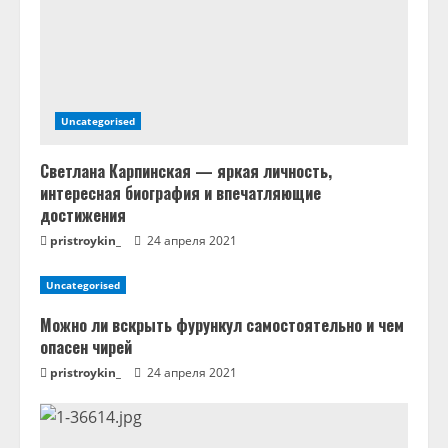
и
е
Uncategorised
Светлана Карпинская — яркая личность,
интересная биография и впечатляющие
достижения
pristroykin_
24 апреля 2021
Uncategorised
Можно ли вскрыть фурункул самостоятельно и чем
опасен чирей
pristroykin_
24 апреля 2021