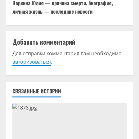
д
Норкина Юлия — причина смерти, биография,
личная жизнь — последние новости
о
л
Добавить комментарий
ж
Для отправки комментария вам необходимо
и
авторизоваться
.
т
ь
СВЯЗАННЫЕ ИСТОРИИ
ч
т
е
н