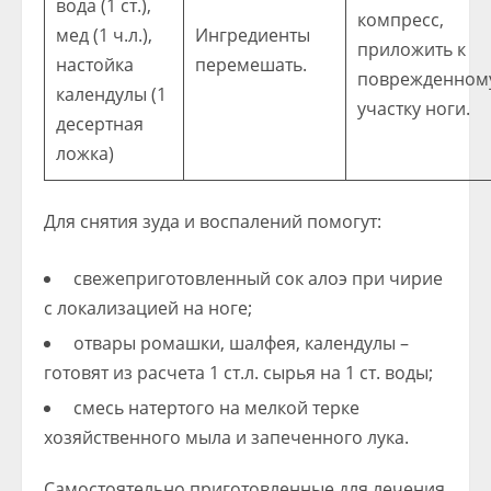
вода (1 ст.),
компресс,
мед (1 ч.л.),
Ингредиенты
приложить к
настойка
перемешать.
поврежденном
календулы (1
участку ноги.
десертная
ложка)
Для снятия зуда и воспалений помогут:
свежеприготовленный сок алоэ при чирие
с локализацией на ноге;
отвары ромашки, шалфея, календулы –
готовят из расчета 1 ст.л. сырья на 1 ст. воды;
смесь натертого на мелкой терке
хозяйственного мыла и запеченного лука.
Самостоятельно приготовленные для лечения