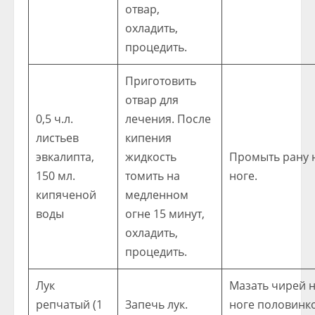
отвар,
охладить,
процедить.
Приготовить
отвар для
0,5 ч.л.
лечения. После
листьев
кипения
эвкалипта,
жидкость
Промыть рану 
150 мл.
томить на
ноге.
кипяченой
медленном
воды
огне 15 минут,
охладить,
процедить.
Лук
Мазать чирей 
репчатый (1
Запечь лук.
ноге половинк