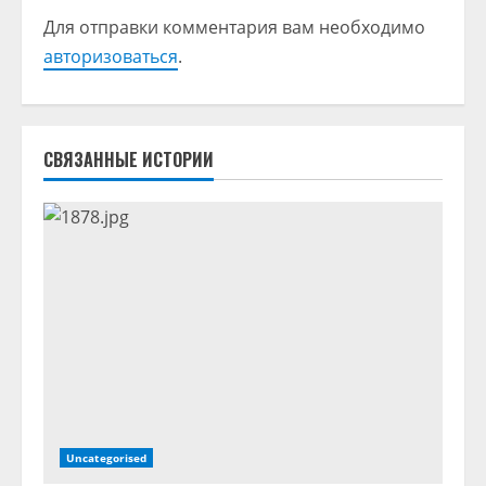
т
Для отправки комментария вам необходимо
авторизоваться
.
ь
ч
т
СВЯЗАННЫЕ ИСТОРИИ
е
н
и
е
Uncategorised