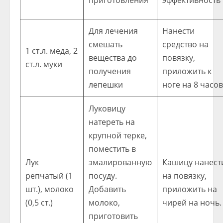
приготовления
эффективность
Для лечения
Нанести
смешать
средство на
1 ст.л. меда, 2
вещества до
повязку,
ст.л. муки
получения
приложить к
лепешки
ноге на 8 часов
Луковицу
натереть на
крупной терке,
поместить в
Лук
эмалированную
Кашицу нанест
репчатый (1
посуду.
на повязку,
шт.), молоко
Добавить
приложить на
(0,5 ст.)
молоко,
чирей на ночь.
приготовить