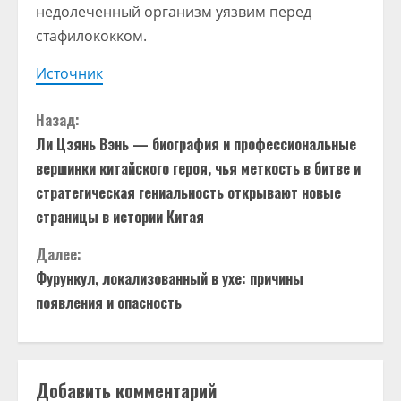
недолеченный организм уязвим перед
стафилококком.
Источник
П
Назад:
Ли Цзянь Вэнь — биография и профессиональные
р
вершинки китайского героя, чья меткость в битве и
о
стратегическая гениальность открывают новые
страницы в истории Китая
д
Далее:
о
Фурункул, локализованный в ухе: причины
появления и опасность
л
ж
и
Добавить комментарий