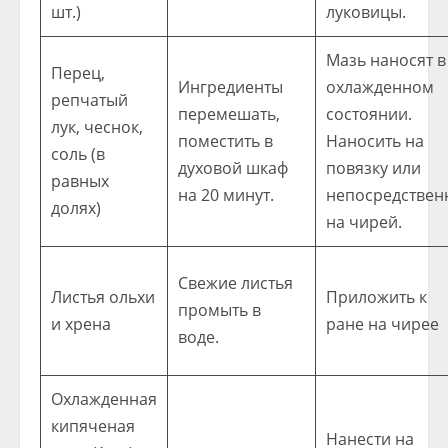
шт.)
луковицы.
Мазь наносят в
Перец,
Ингредиенты
охлажденном
репчатый
перемешать,
состоянии.
лук, чеснок,
поместить в
Наносить на
соль (в
духовой шкаф
повязку или
равных
на 20 минут.
непосредствен
долях)
на чирей.
Свежие листья
Листья ольхи
Приложить к
промыть в
и хрена
ране на чирее
воде.
Охлажденная
кипяченая
Нанести на