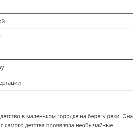
ой
т
ру
ертации
детство в маленьком городке на берегу реки. Она
 с самого детства проявляла необычайные