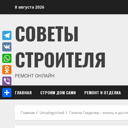
Перейти
8 августа 2026
к
содержимому
СОВЕТЫ
Telegram
СТРОИТЕЛЯ
VK
WhatsApp
РЕМОНТ ОНЛАЙН
Odnoklassniki
Viber
ГЛАВНАЯ
СТРОИМ ДОМ САМИ
РЕМОНТ И ОТДЕЛКА
Отправить
Главная
Uncategorised
Галина Гладкова – жизнь и дост