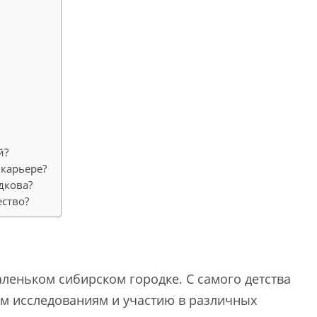
й?
 карьере?
дкова?
ество?
аленьком сибирском городке. С самого детства
м исследованиям и участию в различных