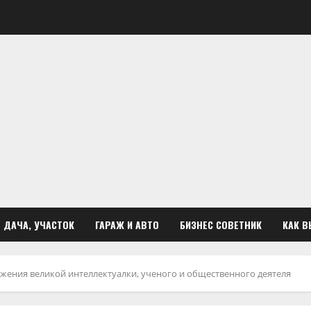
ДАЧА, УЧАСТОК
ГАРАЖ И АВТО
БИЗНЕС СОВЕТНИК
КАК В
ижения великой интеллектуалки, ученого и общественного деятеля