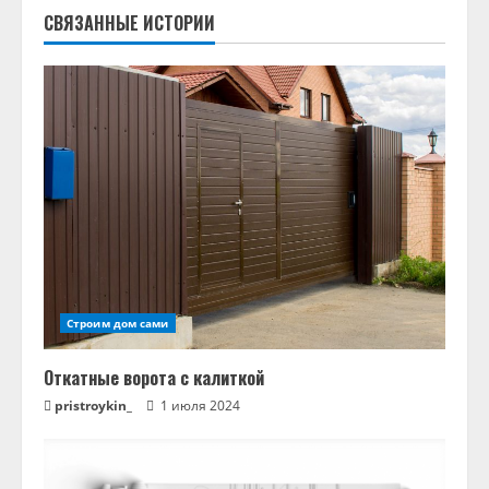
л
СВЯЗАННЫЕ ИСТОРИИ
ж
и
т
ь
ч
т
Строим дом сами
е
н
Откатные ворота с калиткой
pristroykin_
1 июля 2024
и
е