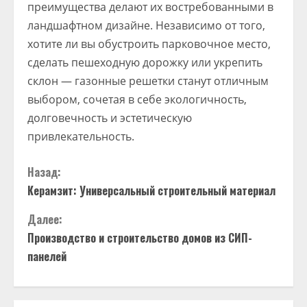
преимущества делают их востребованными в
ландшафтном дизайне. Независимо от того,
хотите ли вы обустроить парковочное место,
сделать пешеходную дорожку или укрепить
склон — газонные решетки станут отличным
выбором, сочетая в себе экологичность,
долговечность и эстетическую
привлекательность.
П
Назад:
Керамзит: Универсальный строительный материал
р
Далее:
о
Производство и строительство домов из СИП-
д
панелей
о