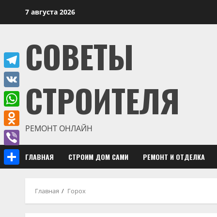
Перейти
7 августа 2026
к
содержимому
СОВЕТЫ
Telegram
СТРОИТЕЛЯ
VK
WhatsApp
РЕМОНТ ОНЛАЙН
Odnoklassniki
Viber
ГЛАВНАЯ
СТРОИМ ДОМ САМИ
РЕМОНТ И ОТДЕЛКА
Отправить
Главная
Горох