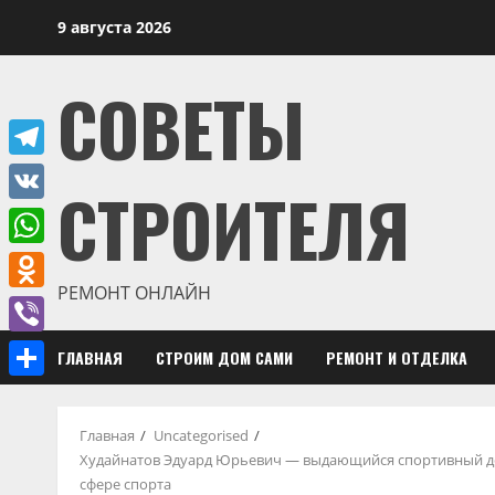
Перейти
9 августа 2026
к
содержимому
СОВЕТЫ
Telegram
СТРОИТЕЛЯ
VK
WhatsApp
РЕМОНТ ОНЛАЙН
Odnoklassniki
Viber
ГЛАВНАЯ
СТРОИМ ДОМ САМИ
РЕМОНТ И ОТДЕЛКА
Отправить
Главная
Uncategorised
Худайнатов Эдуард Юрьевич — выдающийся спортивный дея
сфере спорта