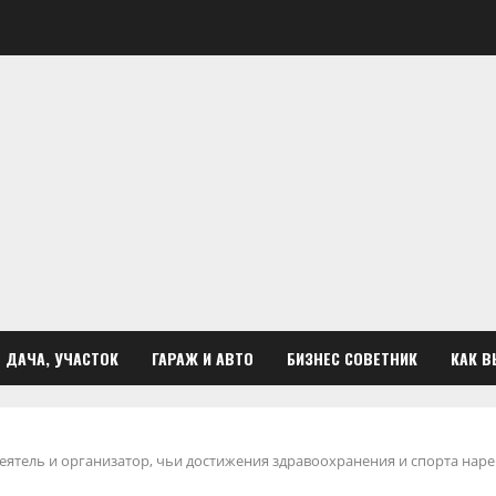
ДАЧА, УЧАСТОК
ГАРАЖ И АВТО
БИЗНЕС СОВЕТНИК
КАК В
тель и организатор, чьи достижения здравоохранения и спорта наре