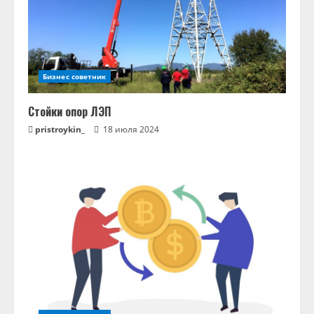
ь
ч
т
Бизнес советник
е
н
Стойки опор ЛЭП
pristroykin_
18 июля 2024
и
е