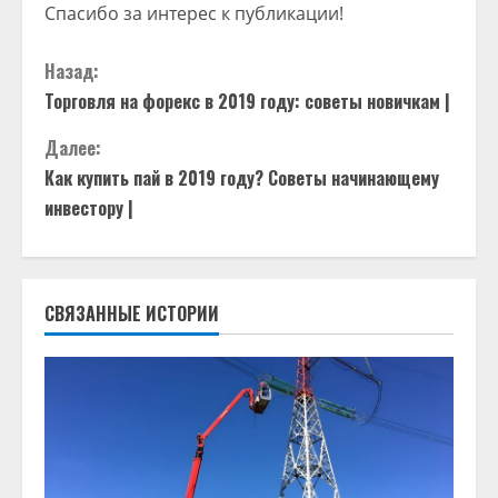
Спасибо за интерес к публикации!
П
Назад:
Торговля на форекс в 2019 году: советы новичкам |
р
Далее:
о
Как купить пай в 2019 году? Советы начинающему
д
инвестору |
о
л
СВЯЗАННЫЕ ИСТОРИИ
ж
и
т