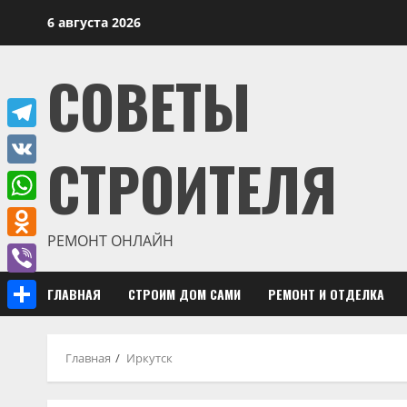
Перейти
6 августа 2026
к
содержимому
СОВЕТЫ
Telegram
СТРОИТЕЛЯ
VK
WhatsApp
РЕМОНТ ОНЛАЙН
Odnoklassniki
Viber
ГЛАВНАЯ
СТРОИМ ДОМ САМИ
РЕМОНТ И ОТДЕЛКА
Отправить
Главная
Иркутск