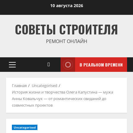
Перейти
10 августа 2026
к
содержимому
СОВЕТЫ СТРОИТЕЛЯ
РЕМОНТ ОНЛАЙН
В РЕАЛЬНОМ ВРЕМЕНИ
Основное
меню
Главная
Uncategorised
История жизни и творчества Олега Капустина — мужа
Анны Ковальчук — от романтических свиданий до
совместных проектов
Uncategorised