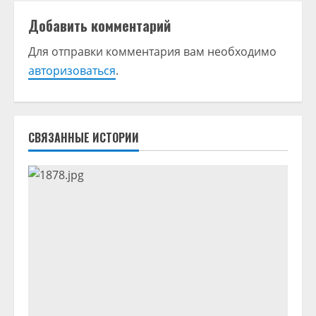
л
Добавить комментарий
ж
Для отправки комментария вам необходимо
и
авторизоваться
.
т
ь
СВЯЗАННЫЕ ИСТОРИИ
ч
т
е
н
и
е