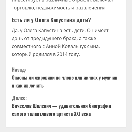
торговлю, недвижимость и развлечения.
Есть ли у Олега Капустина дети?
Да, у Олега Капустина есть дети. Он имеет
дочь от предыдущего брака, а также
совместного с Анной Ковальчук сына,
который родился в 2014 году.
П
Назад:
Опасны ли жировики на члене или яичках у мужчин
р
и как их лечить
о
Далее:
д
Вячеслав Шалевич — удивительная биография
самого талантливого артиста XXI века
о