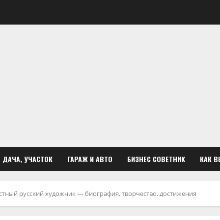
ДАЧА, УЧАСТОК
ГАРАЖ И АВТО
БИЗНЕС СОВЕТНИК
КАК В
тный русский художник — биография, творчество, достижения