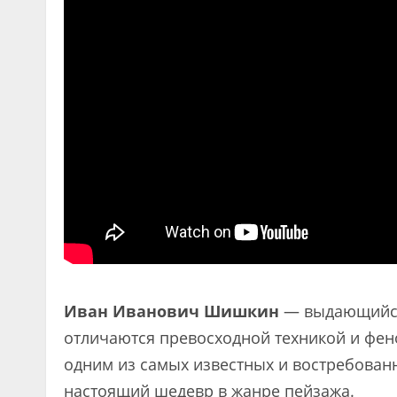
Иван Иванович Шишкин
— выдающийся 
отличаются превосходной техникой и фе
одним из самых известных и востребован
настоящий шедевр в жанре пейзажа.