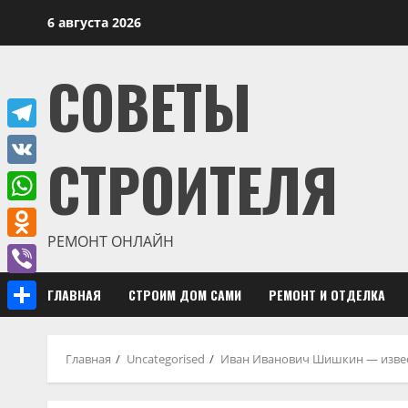
Перейти
6 августа 2026
к
содержимому
СОВЕТЫ
Telegram
СТРОИТЕЛЯ
VK
WhatsApp
РЕМОНТ ОНЛАЙН
Odnoklassniki
Viber
ГЛАВНАЯ
СТРОИМ ДОМ САМИ
РЕМОНТ И ОТДЕЛКА
Отправить
Главная
Uncategorised
Иван Иванович Шишкин — извес