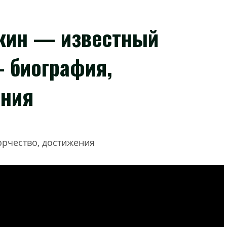
кин — известный
 биография,
ения