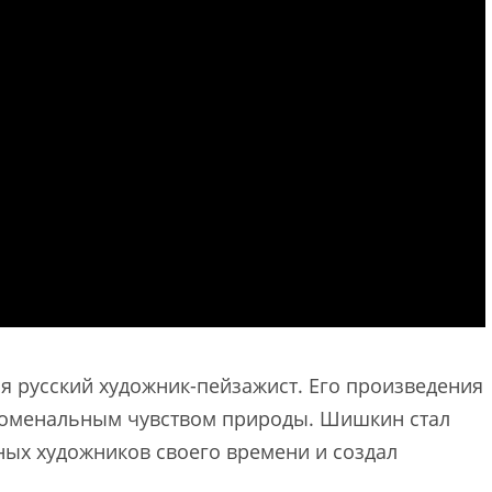
русский художник-пейзажист. Его произведения
номенальным чувством природы. Шишкин стал
ных художников своего времени и создал