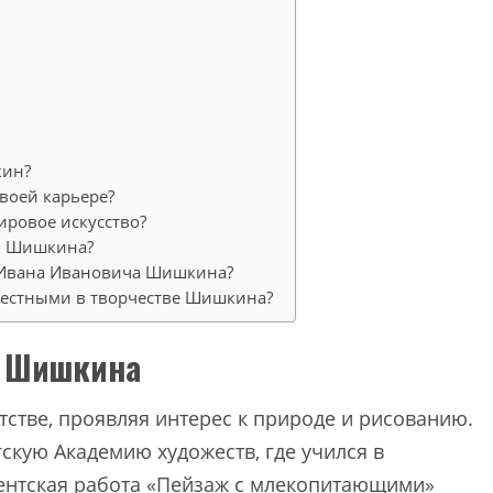
кин?
воей карьере?
ировое искусство?
и Шишкина?
 Ивана Ивановича Шишкина?
вестными в творчестве Шишкина?
а Шишкина
стве, проявляя интерес к природе и рисованию.
гскую Академию художеств, где учился в
дентская работа «Пейзаж с млекопитающими»