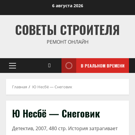
Перейти
6 августа 2026
к
содержимому
СОВЕТЫ СТРОИТЕЛЯ
РЕМОНТ ОНЛАЙН
В РЕАЛЬНОМ ВРЕМЕНИ
Основное
меню
Главная
Ю Несбё — Снеговик
Ю Несбё — Снеговик
Детектив, 2007, 480 стр. История затрагивает