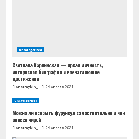
е
Uncategorised
Светлана Карпинская — яркая личность,
интересная биография и впечатляющие
достижения
pristroykin_
24 апреля 2021
Uncategorised
Можно ли вскрыть фурункул самостоятельно и чем
опасен чирей
pristroykin_
24 апреля 2021