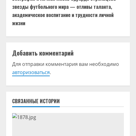
о
звезды футбольного мира — отливы таланта,
академическое воспитание и трудности личной
л
жизни
ж
и
Добавить комментарий
т
Для отправки комментария вам необходимо
ь
авторизоваться
.
ч
т
СВЯЗАННЫЕ ИСТОРИИ
е
н
и