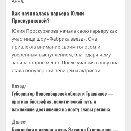
Анна.
Как начиналась карьера Юлии
Проскуряковой?
Юлия Проскурякова начала свою карьеру как
участница шоу «Фабрика звезд». Она
привлекла внимание своим голосом и
уверенным выступлением, благодаря чему
заняла второе место. После участия в шоу она
стала популярной певицей и актрисой.
П
Назад:
Губернатор Новосибирской области Травников —
р
краткая биография, политический путь и
о
важнейшие достижения на посту главы региона
д
Далее:
Биография и личная жизнь Эдуарда Стрельцова —