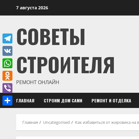
Перейти
7 августа 2026
к
содержимому
СОВЕТЫ
Telegram
СТРОИТЕЛЯ
VK
WhatsApp
РЕМОНТ ОНЛАЙН
Odnoklassniki
Viber
ГЛАВНАЯ
СТРОИМ ДОМ САМИ
РЕМОНТ И ОТДЕЛКА
Отправить
Главная
Uncategorised
Как избавиться от жировика на