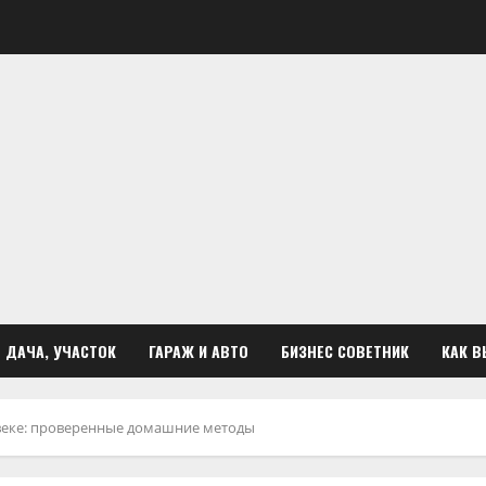
ДАЧА, УЧАСТОК
ГАРАЖ И АВТО
БИЗНЕС СОВЕТНИК
КАК В
 веке: проверенные домашние методы