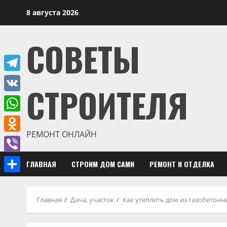
Перейти
8 августа 2026
к
содержимому
СОВЕТЫ
Telegram
СТРОИТЕЛЯ
VK
WhatsApp
РЕМОНТ ОНЛАЙН
Odnoklassniki
Viber
ГЛАВНАЯ
СТРОИМ ДОМ САМИ
РЕМОНТ И ОТДЕЛКА
Отправить
Главная
Дача, участок
Как утеплить дом из газобетонн