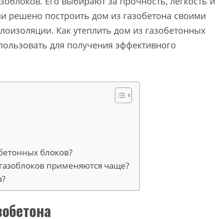
зоблоков. Его выбирают за прочность, легкость и
ли решено построить дом из газобетона своими
лоизоляции. Как утеплить дом из газобетонных
спользовать для получения эффективного
обетонных блоков?
 газоблоков применяются чаще?
а?
зобетона