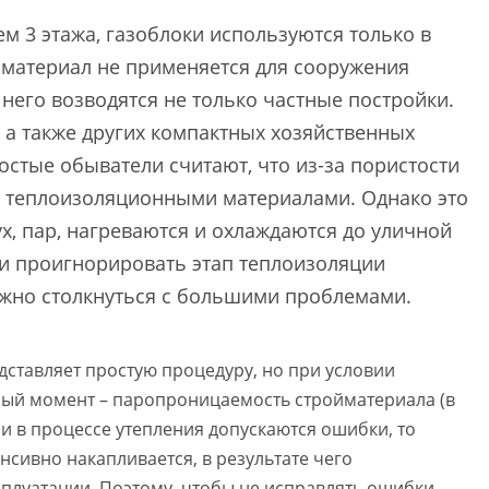
ем 3 этажа, газоблоки используются только в
йматериал не применяется для сооружения
 него возводятся не только частные постройки.
, а также других компактных хозяйственных
стые обыватели считают, что из-за пористости
ь теплоизоляционными материалами. Однако это
х, пар, нагреваются и охлаждаются до уличной
ли проигнорировать этап теплоизоляции
ожно столкнуться с большими проблемами.
дставляет простую процедуру, но при условии
ый момент – паропроницаемость стройматериала (в
ли в процессе утепления допускаются ошибки, то
нсивно накапливается, в результате чего
плуатации. Поэтому, чтобы не исправлять ошибки,