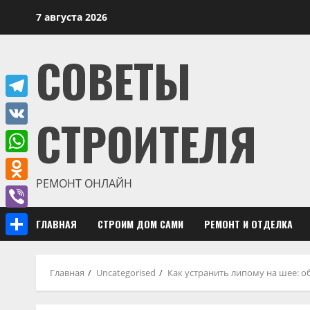
Перейти
7 августа 2026
к
содержимому
СОВЕТЫ
Telegram
СТРОИТЕЛЯ
VK
WhatsApp
РЕМОНТ ОНЛАЙН
Odnoklassniki
Viber
ГЛАВНАЯ
СТРОИМ ДОМ САМИ
РЕМОНТ И ОТДЕЛКА
Отправить
Главная
Uncategorised
Как устранить липому на шее: 