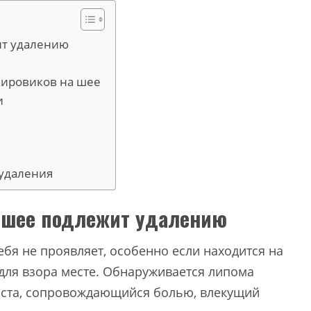
ит удалению
жировиков на шее
и
удаления
а шее подлежит удалению
бя не проявляет, особенно если находится на
для взора месте. Обнаруживается липома
роста, сопровождающийся болью, влекущий