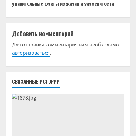
д
удивительные факты из жизни и знаменитости
о
л
Добавить комментарий
ж
Для отправки комментария вам необходимо
авторизоваться
.
и
т
ь
СВЯЗАННЫЕ ИСТОРИИ
ч
т
е
н