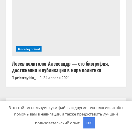
Uncategorised
Лосев политолог Александр — его биография,
достижения и публикации в мире политики
pristroykin_
24 апреля 2021
ПОИСК
Этот сайт использует куки-файлы и другие технологии, чтобы
помочь вам в навигации, а также предоставить лучший
пользовательский опыт.
OK
ПОИСК