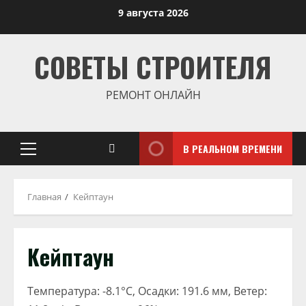
Перейти
9 августа 2026
к
содержимому
СОВЕТЫ СТРОИТЕЛЯ
РЕМОНТ ОНЛАЙН
В РЕАЛЬНОМ ВРЕМЕНИ
Основное
меню
Главная
Кейптаун
Кейптаун
Температура: -8.1°C, Осадки: 191.6 мм, Ветер: