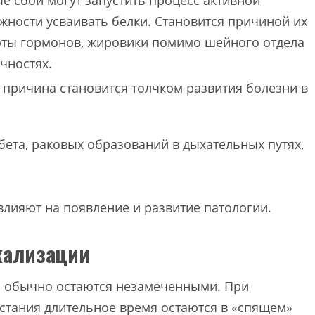
 сбои могут запустить процесс активной
жности усваивать белки. Становится причиной их
оты гормонов, жировики помимо шейного отдела
чностях.
причина становится толчком развития болезни в
бета, раковых образований в дыхательных путях,
влияют на появление и развитие патологии.
кализации
и обычно остаются незамеченными. При
стания длительное время остаются в «спящем»