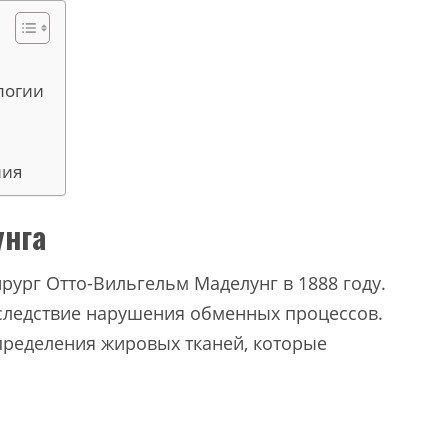
логии
ния
унга
рург Отто-Вильгельм Маделунг в 1888 году.
следствие нарушения обменных процессов.
пределения жировых тканей, которые