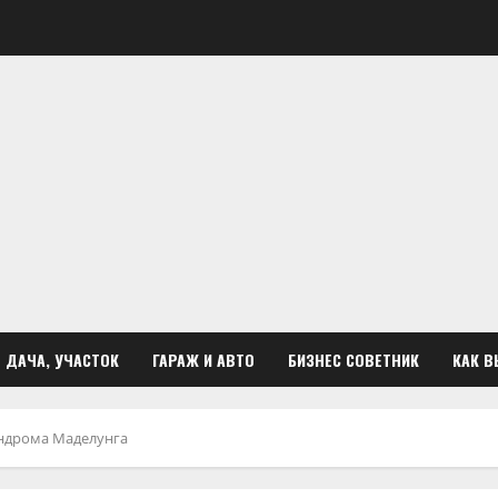
ДАЧА, УЧАСТОК
ГАРАЖ И АВТО
БИЗНЕС СОВЕТНИК
КАК В
индрома Маделунга