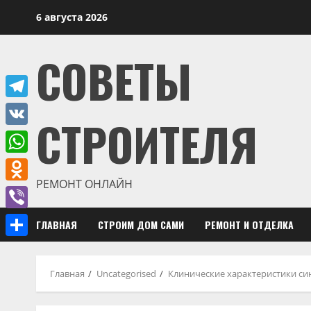
Перейти
6 августа 2026
к
содержимому
СОВЕТЫ
Telegram
СТРОИТЕЛЯ
VK
WhatsApp
РЕМОНТ ОНЛАЙН
Odnoklassniki
Viber
ГЛАВНАЯ
СТРОИМ ДОМ САМИ
РЕМОНТ И ОТДЕЛКА
Отправить
Главная
Uncategorised
Клинические характеристики с