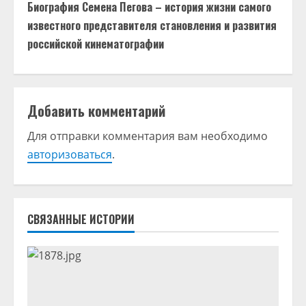
д
Биография Семена Пегова – история жизни самого
известного представителя становления и развития
о
российской кинематографии
л
ж
Добавить комментарий
и
Для отправки комментария вам необходимо
т
авторизоваться
.
ь
ч
СВЯЗАННЫЕ ИСТОРИИ
т
е
н