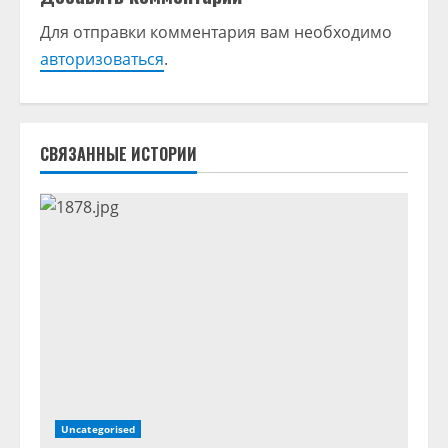
ж
Для отправки комментария вам необходимо
и
авторизоваться
.
т
ь
СВЯЗАННЫЕ ИСТОРИИ
ч
т
е
н
и
е
Uncategorised