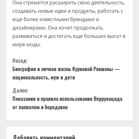
Она стремится расширить свою деятельность,
создавать новые идеи и продукты, работать с
еще более известными брендами и
дизайнерами. Она хочет продолжать
развиваться и достигать еще больших высот в
мире моды.
П
Назад:
Биография и личная жизнь Курковой Равшаны —
р
национальность, муж и дети
о
Далее:
д
Показания и правила использования Веррукацида
от папиллом и бородавок
о
л
Добавить комментарий