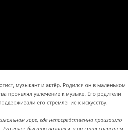
тист, музыкант и актёр. Родился он в маленьком
ства проявлял увлечение к музыке. Его родители
оддерживали его стремление к искусству.
 школьном хоре, где непосредственно произошло
. Его голос быстро развился, и он стал солистом