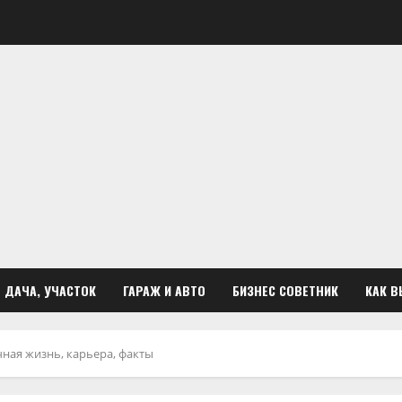
ДАЧА, УЧАСТОК
ГАРАЖ И АВТО
БИЗНЕС СОВЕТНИК
КАК В
ная жизнь, карьера, факты