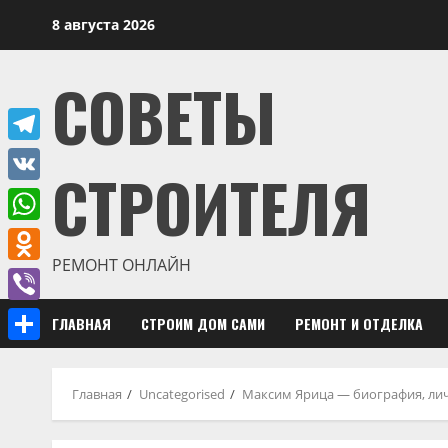
Перейти
8 августа 2026
к
содержимому
СОВЕТЫ
Telegram
СТРОИТЕЛЯ
VK
WhatsApp
РЕМОНТ ОНЛАЙН
Odnoklassniki
Viber
ГЛАВНАЯ
СТРОИМ ДОМ САМИ
РЕМОНТ И ОТДЕЛКА
Отправить
Главная
Uncategorised
Максим Ярица — биография, лич