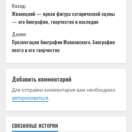
П
Назад:
Жванецкий — яркая фигура сатирической сцены
р
— его биография, творчество и наследие
о
Далее:
д
Презентация биографии Маяковского. Биография
поэта и его творчество
о
л
Добавить комментарий
ж
Для отправки комментария вам необходимо
и
авторизоваться
.
т
ь
СВЯЗАННЫЕ ИСТОРИИ
ч