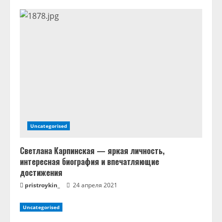
т
е
н
и
е
Uncategorised
Светлана Карпинская — яркая личность,
интересная биография и впечатляющие
достижения
pristroykin_
24 апреля 2021
Uncategorised