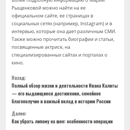
Более подробную информацию о Марии
Рыщенковой можно найти на ее
официальном сайте, ее страницах в
социальных сетях (например, Instagram) и в
интервью, которые она дает различным СМИ.
Также можно прочитать биографии и статьи,
посвященные актрисе, на
специализированных сайтах и порталах о
кино.
П
Назад:
Полный обзор жизни и деятельности Ивана Калиты
р
— его выдающиеся достижения, семейное
о
благополучие и важный вклад в историю России
д
Далее:
Как убрать липому на шее: особенности операции
о