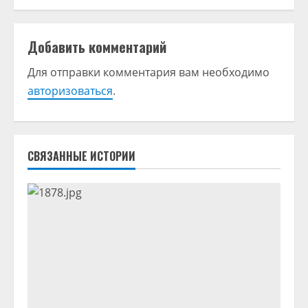
л
Добавить комментарий
ж
Для отправки комментария вам необходимо
и
авторизоваться
.
т
ь
СВЯЗАННЫЕ ИСТОРИИ
ч
т
е
н
и