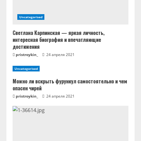
е
Uncategorised
Светлана Карпинская — яркая личность,
интересная биография и впечатляющие
достижения
pristroykin_
24 апреля 2021
Uncategorised
Можно ли вскрыть фурункул самостоятельно и чем
опасен чирей
pristroykin_
24 апреля 2021