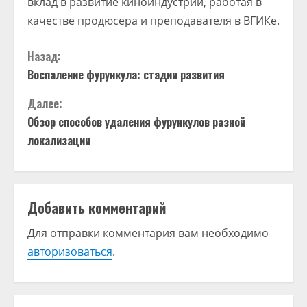
вклад в развитие киноиндустрии, работая в
качестве продюсера и преподавателя в ВГИКе.
П
Назад:
Воспаление фурункула: стадии развития
р
Далее:
о
Обзор способов удаления фурункулов разной
д
локализации
о
л
Добавить комментарий
ж
Для отправки комментария вам необходимо
авторизоваться
.
и
т