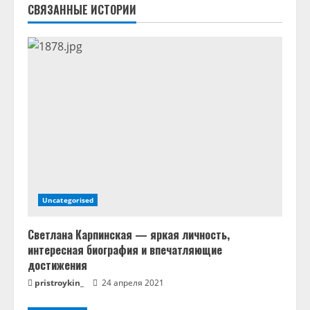
ь
СВЯЗАННЫЕ ИСТОРИИ
ч
т
е
н
и
е
Uncategorised
Светлана Карпинская — яркая личность,
интересная биография и впечатляющие
достижения
pristroykin_
24 апреля 2021