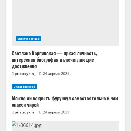
н
и
е
Uncategorised
Светлана Карпинская — яркая личность,
интересная биография и впечатляющие
достижения
pristroykin_
24 апреля 2021
Uncategorised
Можно ли вскрыть фурункул самостоятельно и чем
опасен чирей
pristroykin_
24 апреля 2021