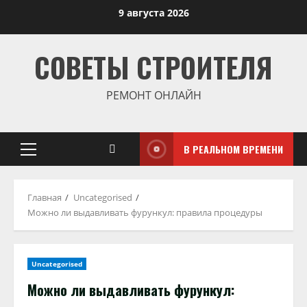
Перейти
9 августа 2026
к
содержимому
СОВЕТЫ СТРОИТЕЛЯ
РЕМОНТ ОНЛАЙН
В РЕАЛЬНОМ ВРЕМЕНИ
Основное
меню
Главная
Uncategorised
Можно ли выдавливать фурункул: правила процедуры
Uncategorised
Можно ли выдавливать фурункул: