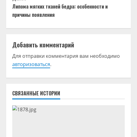
д
Липома мягких тканей бедра: особенности и
причины появления
о
л
Добавить комментарий
ж
Для отправки комментария вам необходимо
и
авторизоваться
.
т
ь
СВЯЗАННЫЕ ИСТОРИИ
ч
т
е