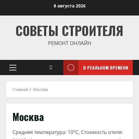
Перейти
8 августа 2026
к
содержимому
СОВЕТЫ СТРОИТЕЛЯ
РЕМОНТ ОНЛАЙН
В РЕАЛЬНОМ ВРЕМЕНИ
Основное
меню
Главная
Москва
Москва
Средняя температура: 10°C, Стоимость отеля: