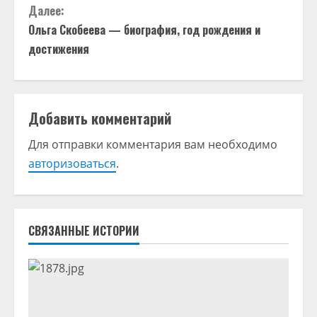
Далее:
о
Ольга Скобеева — биография, год рождения и
д
достижения
о
л
Добавить комментарий
ж
Для отправки комментария вам необходимо
авторизоваться
.
и
т
ь
СВЯЗАННЫЕ ИСТОРИИ
ч
т