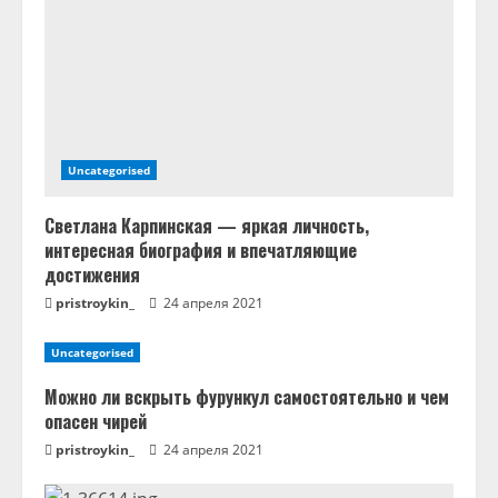
е
н
и
е
Uncategorised
Светлана Карпинская — яркая личность,
интересная биография и впечатляющие
достижения
pristroykin_
24 апреля 2021
Uncategorised
Можно ли вскрыть фурункул самостоятельно и чем
опасен чирей
pristroykin_
24 апреля 2021