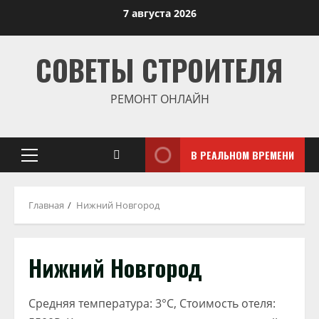
Перейти
7 августа 2026
к
содержимому
СОВЕТЫ СТРОИТЕЛЯ
РЕМОНТ ОНЛАЙН
В РЕАЛЬНОМ ВРЕМЕНИ
Основное
меню
Главная
Нижний Новгород
Нижний Новгород
Средняя температура: 3°C, Стоимость отеля: