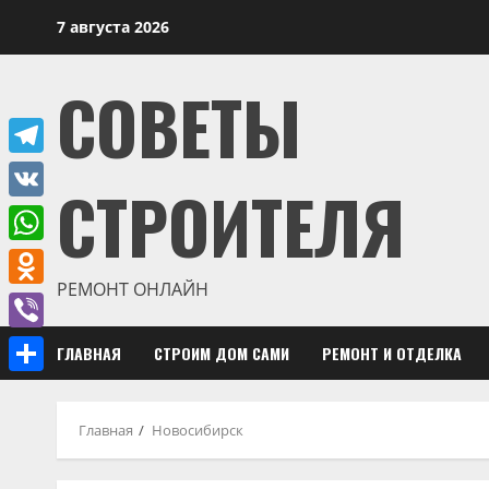
Перейти
7 августа 2026
к
содержимому
СОВЕТЫ
Telegram
СТРОИТЕЛЯ
VK
WhatsApp
РЕМОНТ ОНЛАЙН
Odnoklassniki
Viber
ГЛАВНАЯ
СТРОИМ ДОМ САМИ
РЕМОНТ И ОТДЕЛКА
Отправить
Главная
Новосибирск