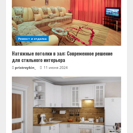
ч
т
е
Ремонт и отделка
н
Натяжные потолки в зал: Современное решение
и
для стильного интерьера
pristroykin_
11 июня 2024
е