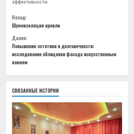
эффективности.
П
Назад:
Шумоизоляция кровли
р
Далее:
о
Повышение эстетики и долговечности:
д
исследование облицовки фасада искусственным
камнем
о
л
СВЯЗАННЫЕ ИСТОРИИ
ж
и
т
ь