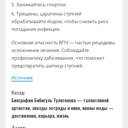
Занимайтесь спортом.
Трещины, царапины ступней
обрабатывайте йодом, чтобы снизить риск
попадания инфекции.
Основная опасность ВПЧ — частые рецидивы,
осложнение лечения. Соблюдайте
профилактику заболевания, что поможет
предотвратить шипицу ступней.
Источник
П
Назад:
Биография Бибигуль Тулегенова — талантливой
р
артистки, звезды эстрады и кино, иконы моды —
о
достижения, карьера, жизнь
Далее: