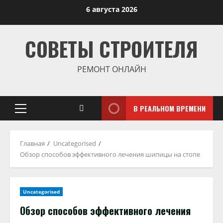
Перейти
6 августа 2026
к
содержимому
СОВЕТЫ СТРОИТЕЛЯ
РЕМОНТ ОНЛАЙН
В РЕАЛЬНОМ ВРЕМЕНИ
Основное
меню
Главная
Uncategorised
Обзор способов эффективного лечения шипицы на стопе
Uncategorised
Обзор способов эффективного лечения