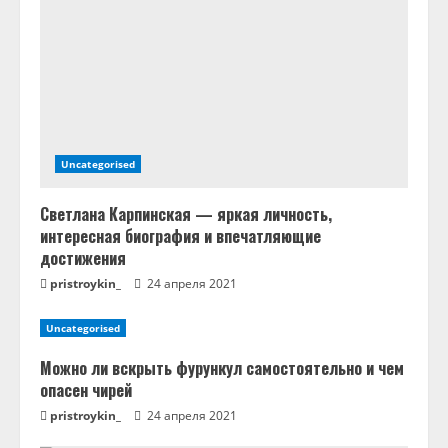
и
е
Uncategorised
Светлана Карпинская — яркая личность,
интересная биография и впечатляющие
достижения
pristroykin_
24 апреля 2021
Uncategorised
Можно ли вскрыть фурункул самостоятельно и чем
опасен чирей
pristroykin_
24 апреля 2021