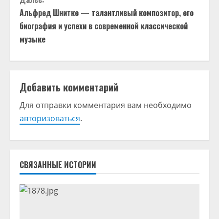
д
Альфред Шнитке — талантливый композитор, его
о
биография и успехи в современной классической
музыке
л
ж
и
Добавить комментарий
т
Для отправки комментария вам необходимо
авторизоваться
.
ь
ч
т
СВЯЗАННЫЕ ИСТОРИИ
е
н